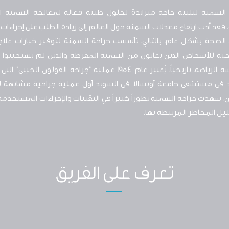
لسمنة لتلبية حاجة متزايدة لحلول طبية فعالة لمعالجة السمنة ا
قد أدت ارتفاع معدلات السمنة حول العالم إلى زيادة الطلب على إجراءات
الصحة بشكل عام. بالتالي، تأسست جراحة السمنة لتوفير خيارات علا
حية للأشخاص الذين يعانون من السمنة المفرطة والذين لم يستجيبوا ل
التغذية وممارسة الرياضة. تاريخياً، يُعتبر عام 1954 عملية "جراحة 
في مستشفى جامعة أوبسالا في السويد أول عملية جراحية مشابهة لج
، شهدت جراحة السمنة تطوراً كبيراً في التقنيات والإجراءات المستخد
قليل المخاطر المرتبطة بها.
تعرف على الفريق